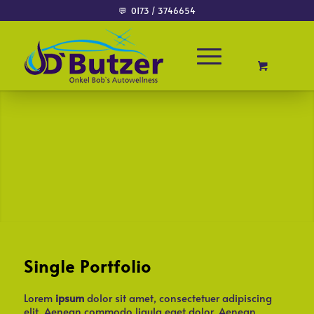
💬
0173 / 3746654
Single Portfolio
Lorem
ipsum
dolor sit amet, consectetuer adipiscing
elit. Aenean commodo ligula eget dolor. Aenean