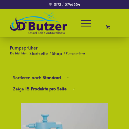
💬
0173 / 3746654
Pumpsprüher
Startseite
Shop
Du bist hier:
/
/
Pumpsprüher
Sortieren nach
Standard
Zeige
15 Produkte pro Seite