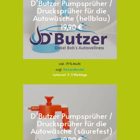
D’Butzer Pumpsprüher /
Drucksprüher für die
Autowäsche (hellblau)
19,90
€
inkl. 19 % MwSt.
zzgl.
Versandkosten
Lieferzeit:
3-5 Werktage
D’Butzer Pumpsprüher /
Drucksprüher für die
Autowäsche (säurefest)