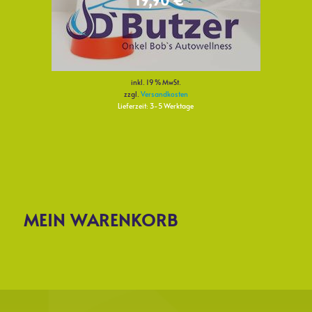
19,90
€
inkl. 19 % MwSt.
zzgl.
Versandkosten
Lieferzeit:
3-5 Werktage
MEIN WARENKORB