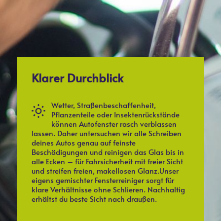
Klarer Durchblick
Wetter, Straßenbeschaffenheit,
Pflanzenteile oder Insektenrückstände
können Autofenster rasch verblassen
lassen. Daher untersuchen wir alle Schreiben
deines Autos genau auf feinste
Beschädigungen und reinigen das Glas bis in
alle Ecken – für Fahrsicherheit mit freier Sicht
und streifen freien, makellosen Glanz.Unser
eigens gemischter Fensterreiniger sorgt für
klare Verhältnisse ohne Schlieren. Nachhaltig
erhältst du beste Sicht nach draußen.