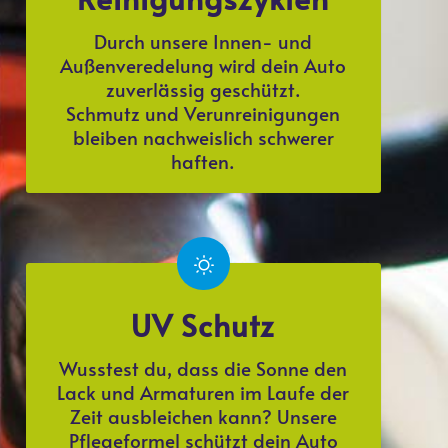
Durch unsere Innen- und
Außenveredelung wird dein Auto
zuverlässig geschützt.
Schmutz und Verunreinigungen
bleiben nachweislich schwerer
haften.
UV Schutz
Wusstest du, dass die Sonne den
Lack und Armaturen im Laufe der
Zeit ausbleichen kann? Unsere
Pflegeformel schützt dein Auto