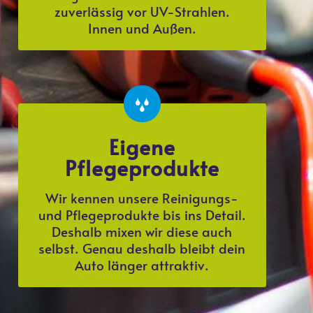
zuverlässig vor UV-Strahlen.
Innen und Außen.
Eigene
Pflegeprodukte
Wir kennen unsere Reinigungs-
und Pflegeprodukte bis ins Detail.
Deshalb mixen wir diese auch
selbst. Genau deshalb bleibt dein
Auto länger attraktiv.