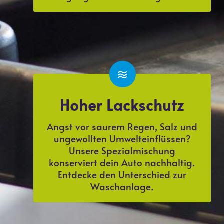
Hoher Lackschutz
Angst vor saurem Regen, Salz und
ungewollten Umwelteinflüssen?
Unsere Spezialmischung
konserviert dein Auto nachhaltig.
Entdecke den Unterschied zur
Waschanlage.