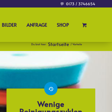
💬
0173 / 3746654
BILDER
ANFRAGE
SHOP
Startseite
Du bist hier:
/
Vorteile
Wenige
Reinigungszyklen