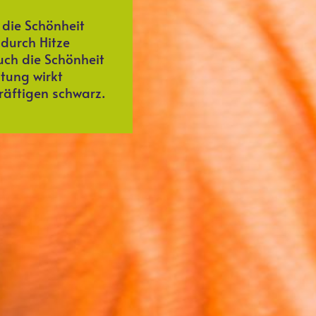
die Schönheit
durch Hitze
ch die Schönheit
tung wirkt
räftigen schwarz.