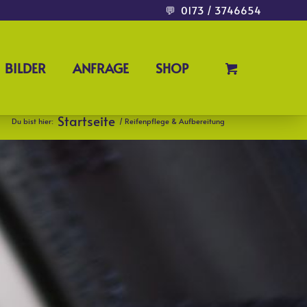
💬
0173 / 3746654
BILDER
ANFRAGE
SHOP
Startseite
Du bist hier:
/
Reifenpflege & Aufbereitung