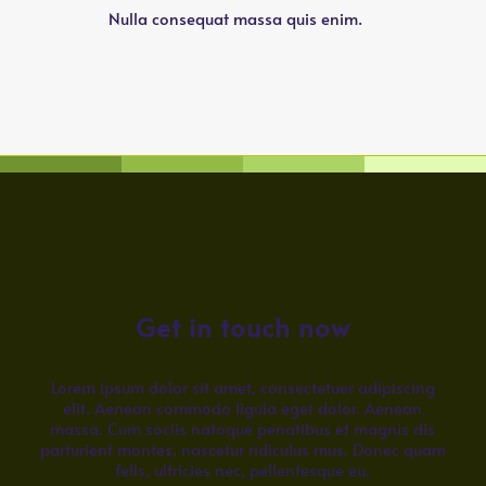
Nulla consequat massa quis enim.
Get in touch now
Lorem ipsum dolor sit amet, consectetuer adipiscing
elit. Aenean commodo ligula eget dolor. Aenean
massa. Cum sociis natoque penatibus et magnis dis
parturient montes, nascetur ridiculus mus. Donec quam
felis, ultricies nec, pellentesque eu.