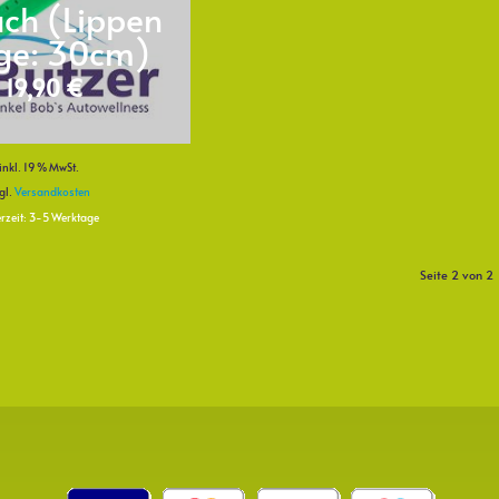
ch (Lippen
ge: 30cm)
19,90
€
inkl. 19 % MwSt.
gl.
Versandkosten
erzeit:
3-5 Werktage
Seite 2 von 2