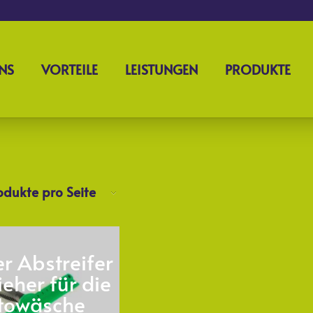
NS
VORTEILE
LEISTUNGEN
PRODUKTE
odukte pro Seite
r Abstreifer
eher für die
towäsche