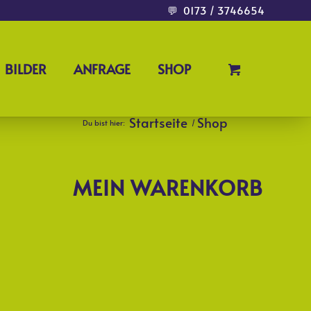
💬
0173 / 3746654
BILDER
ANFRAGE
SHOP
Startseite
Shop
Du bist hier:
/
MEIN WARENKORB