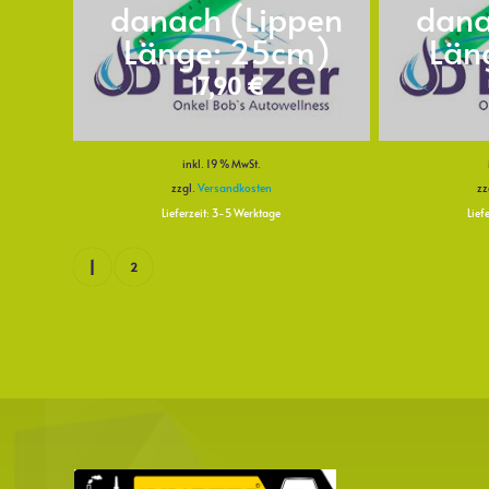
danach (Lippen
dana
Länge: 25cm)
Län
17,90
€
inkl. 19 % MwSt.
zzgl.
Versandkosten
zz
Lieferzeit:
3-5 Werktage
Lief
1
2