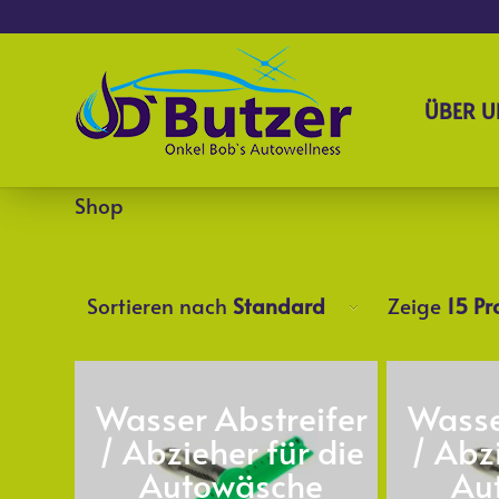
ÜBER U
Shop
Sortieren nach
Standard
Zeige
15 Pr
Wasser Abstreifer
Wasse
/ Abzieher für die
/ Abzi
Autowäsche
Au