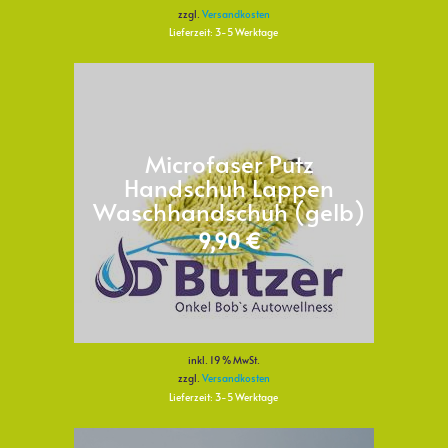
zzgl.
Versandkosten
Lieferzeit:
3-5 Werktage
Microfaser Putz
Handschuh Lappen
Waschhandschuh (gelb)
9,90
€
inkl. 19 % MwSt.
zzgl.
Versandkosten
Lieferzeit:
3-5 Werktage