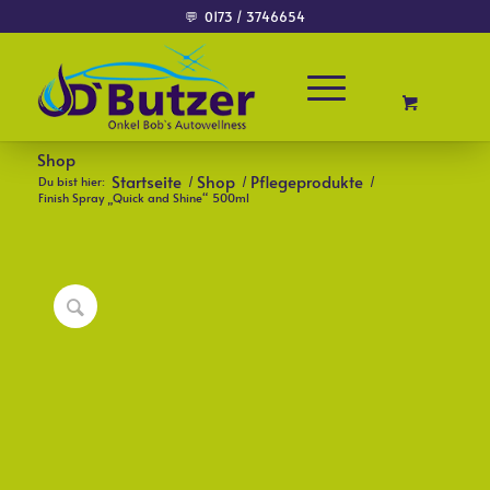
💬
0173 / 3746654
Shop
Startseite
Shop
Pflegeprodukte
Du bist hier:
/
/
/
Finish Spray „Quick and Shine“ 500ml