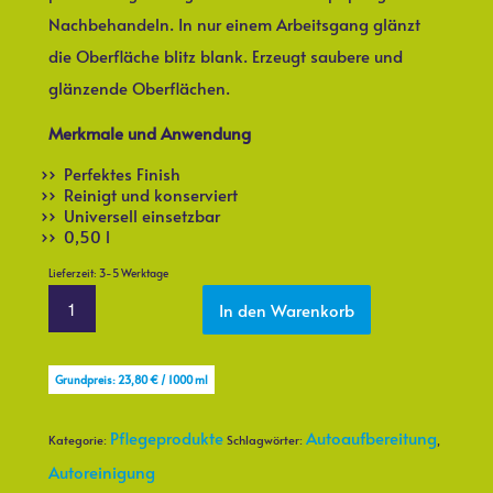
Nachbehandeln. In nur einem Arbeitsgang glänzt
die Oberfläche blitz blank. Erzeugt saubere und
glänzende Oberflächen.
Merkmale und Anwendung
Perfektes Finish
Reinigt und konserviert
Universell einsetzbar
0,50 l
Lieferzeit:
3-5 Werktage
In den Warenkorb
Grundpreis:
23,80
€
/
1000
ml
Pflegeprodukte
Autoaufbereitung
Kategorie:
Schlagwörter:
,
Autoreinigung