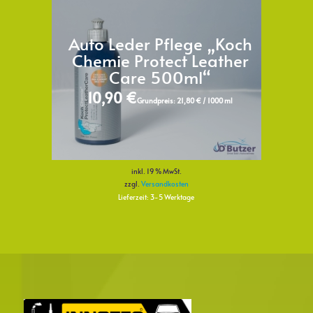
Auto Leder Pflege „Koch
Chemie Protect Leather
Care 500ml“
10,90
€
Grundpreis:
21,80
€
/
1000
ml
inkl. 19 % MwSt.
zzgl.
Versandkosten
Lieferzeit:
3-5 Werktage