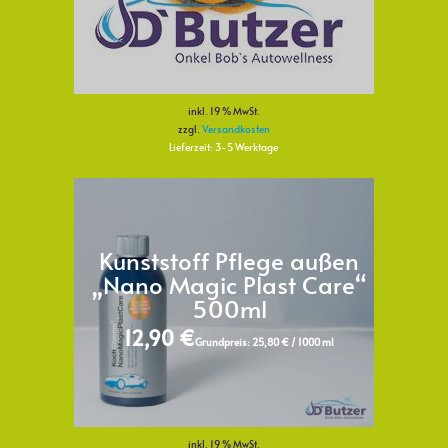
inkl. 19 % MwSt.
zzgl.
Versandkosten
Lieferzeit:
3-5 Werktage
Kunststoff Pflege außen
„Nano Magic Plast Care“
500ml
12,90
€
Grundpreis:
25,80
€
/
1000
ml
inkl. 19 % MwSt.