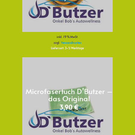
inkl. 19 % MwSt.
zzgl.
Versandkosten
Lieferzeit:
3-5 Werktage
Microfasertuch D’Butzer –
das Original
3,90
€