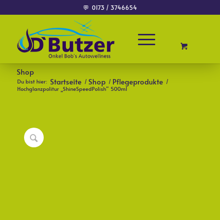
💬
0173 / 3746654
Shop
Startseite
Shop
Pflegeprodukte
Du bist hier:
/
/
/
Hochglanzpolitur „ShineSpeedPolish“ 500ml