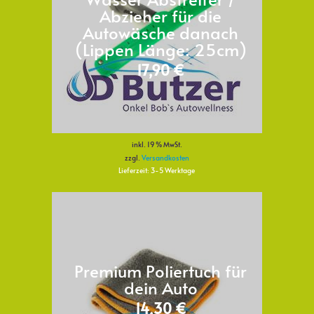
Abzieher für die
Autowäsche danach
(Lippen Länge: 25cm)
17,90
€
inkl. 19 % MwSt.
zzgl.
Versandkosten
Lieferzeit:
3-5 Werktage
Premium Poliertuch für
dein Auto
14,30
€