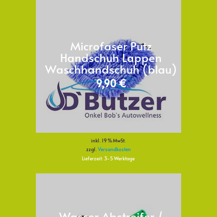
Microfaser Putz
Handschuh Lappen
Waschhandschuh (blau)
9,90
€
inkl. 19 % MwSt.
zzgl.
Versandkosten
Lieferzeit:
3-5 Werktage
Wasser Abstreifer /